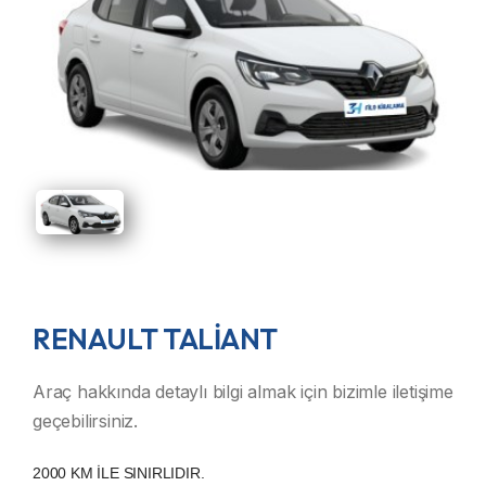
Blog
İş Makinası Kiralama
Lüks Kiralık Araçlar
E-Katalog
Tekne & Yat Kiralama
Van Kiralık Araçlar
İletişim
Karavan Kiralama
Ticari Kiralık Araçlar
Özel Jet Kiralama
Kiralık Karavan
Özel Villa Kiralama
Kiralık İş Makinası
Kiralık Yat
RENAULT TALİANT
Araç hakkında detaylı bilgi almak için bizimle iletişime
geçebilirsiniz.
2000 KM İLE SINIRLIDIR.